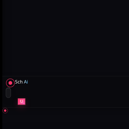
Sch
Ai
U