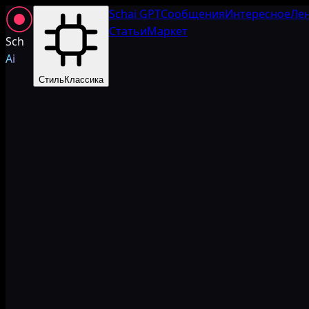
Schai GPT
Сообщения
Интересное
Ле
Статьи
Маркет
Sch
Ai
Стиль
Классика