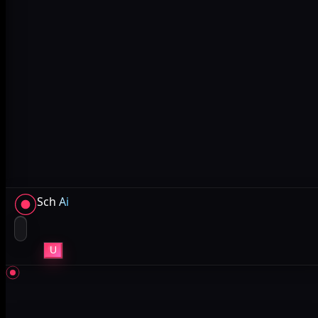
Sch
Ai
U