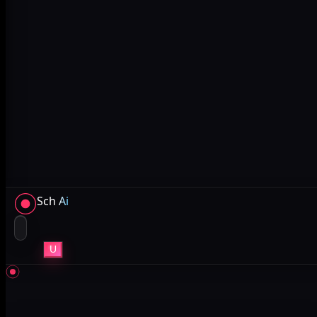
Sch
Ai
U