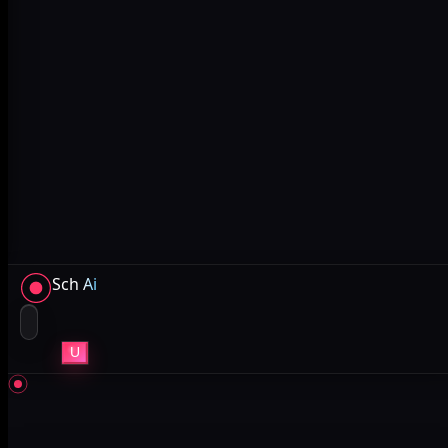
Sch
Ai
U