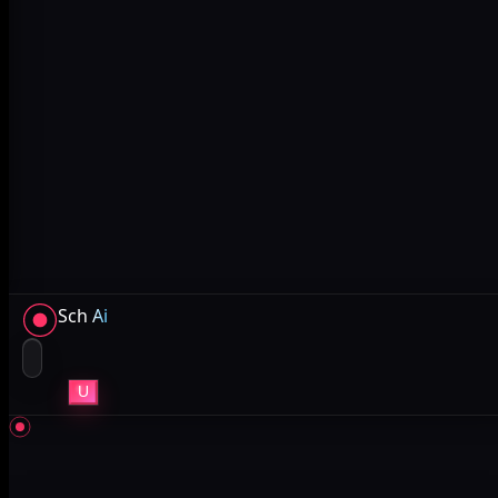
Sch
Ai
U