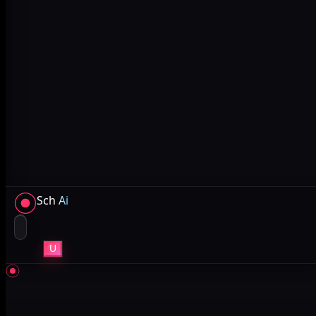
Sch
Ai
U