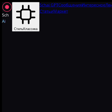
Schai GPT
Сообщения
Интересное
Ле
Статьи
Маркет
Sch
Ai
Стиль
Классика