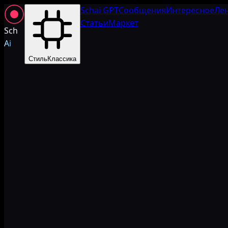
Schai GPT
Сообщения
Интересное
Ле
Статьи
Маркет
Sch
Ai
Стиль
Классика