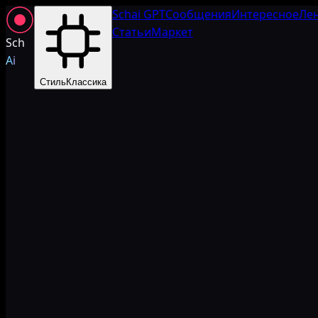
Schai GPT
Сообщения
Интересное
Ле
Статьи
Маркет
Sch
Ai
Стиль
Классика