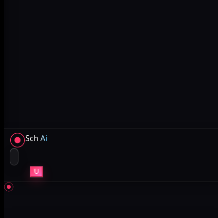
Sch
Ai
U