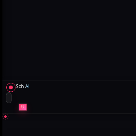
Sch
Ai
U