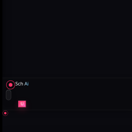
Sch
Ai
U