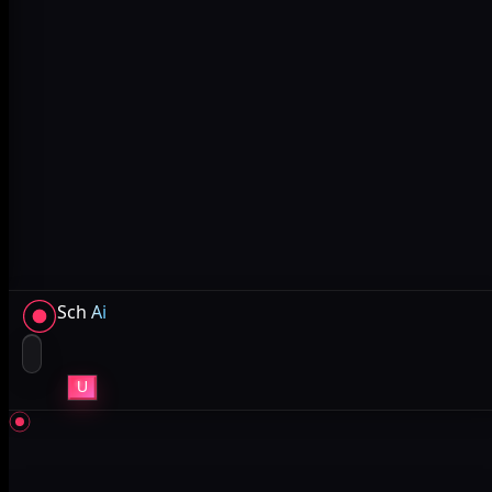
Sch
Ai
U