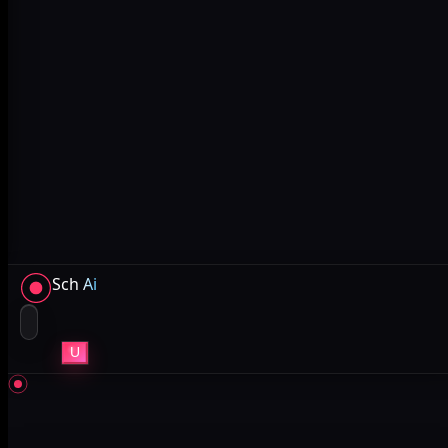
Sch
Ai
U