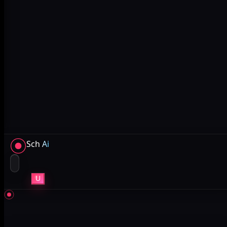
Sch
Ai
U