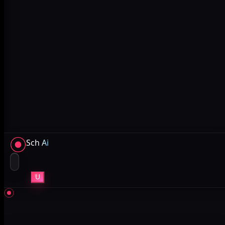
Sch
Ai
U