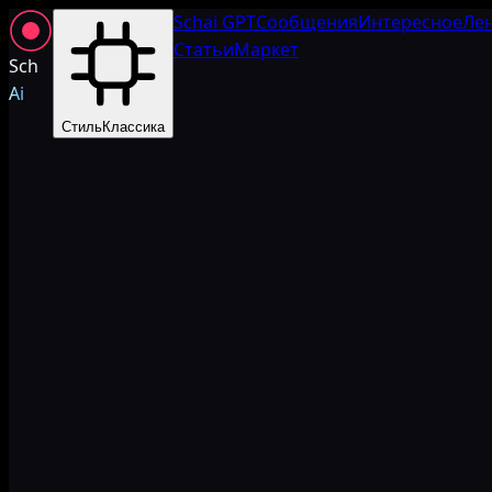
Schai GPT
Сообщения
Интересное
Ле
Статьи
Маркет
Sch
Ai
Стиль
Классика