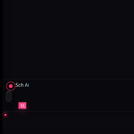
Sch
Ai
U