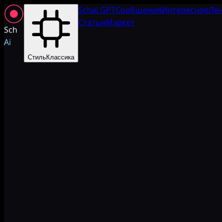
Schai GPT
Сообщения
Интересное
Ле
Статьи
Маркет
Sch
Ai
Стиль
Классика