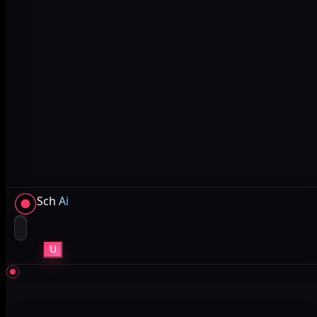
Sch
Ai
U