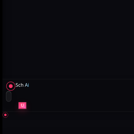
Sch
Ai
U