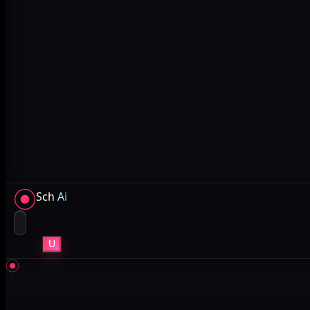
Sch
Ai
U