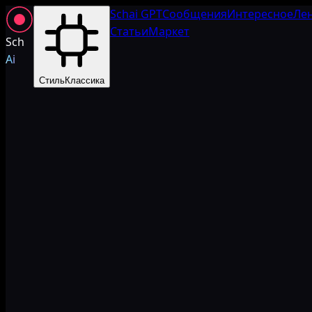
Schai GPT
Сообщения
Интересное
Ле
Статьи
Маркет
Sch
Ai
Стиль
Классика