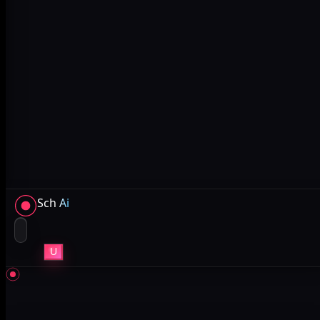
Sch
Ai
U