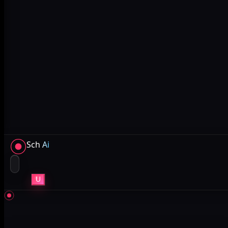
Sch
Ai
U