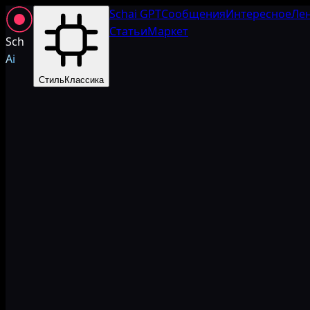
Schai GPT
Сообщения
Интересное
Ле
Статьи
Маркет
Sch
Ai
Стиль
Классика