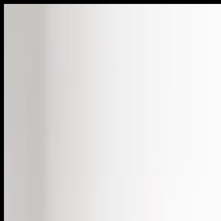
Schai GPT
Сообщения
Интересное
Ле
Статьи
Маркет
Sch
Ai
Стиль
Классика