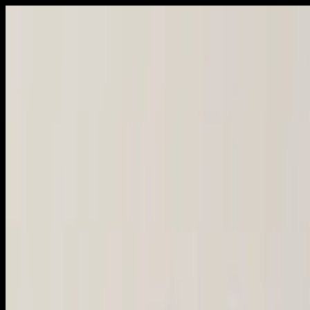
Schai GPT
Сообщения
Интересное
Ле
Статьи
Маркет
Sch
Ai
Стиль
Классика