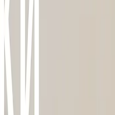
Schai для